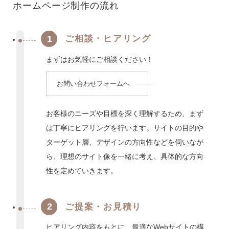
ホームページ制作の流れ
株式会社 山越
076-257-9101
平日 8:30～17:30
1
ご相談・ヒアリング
まずはお気軽にご相談ください！
株式会社 KAI PROJECT
（WEBサイト企画・制作）
076-257-9222
お問い合わせフォームへ
平日 8:30～17:30
お客様のニーズや目標を深く理解するため、まず
は丁寧にヒアリングを行います。サイトの目的や
ターゲット層、デザインの方向性などを伺いなが
ら、理想のサイト像を一緒に考え、具体的な方向
性を定めていきます。
2
ご提案・お見積り
ヒアリング内容をもとに、最適なWebサイトの構