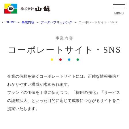
HOME
事業内容
データパブリッシング
コーポレートサイト・SNS
TOP
事業内容
企業情報
事業内容
コーポレートサイト・SNS
企業概要・沿革
データパブリッシング
企業理念・ヴィジョン
印刷
取り組み
WEB
社員保有資格
サプライ
企業の信頼を築くコーポレートサイトには、正確な情報発信と
わかりやすい構成が求められます。
新着情報
採用情報
ブランドの価値を丁寧に伝えつつ、「採用の強化」「サービス
お問い合わせ
利用規約
の認知拡大」といった目的に応じて成果につながるサイトをご
提案いたします。
個人情報保護方針
リンク集