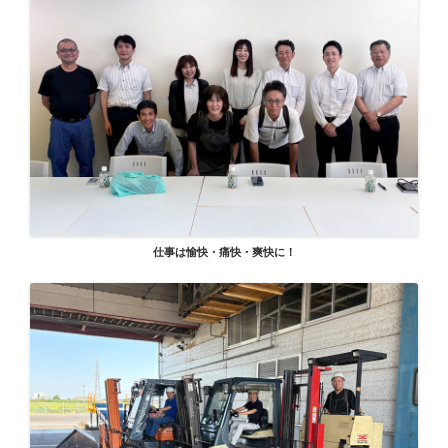
仕事は愉快・痛快・爽快に！