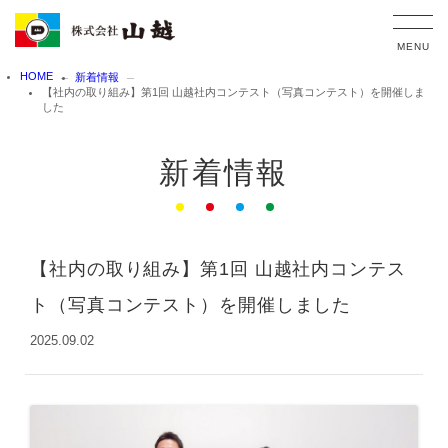
HOME
新着情報
TOP
【社内の取り組み】第1回 山越社内コンテスト（写真コンテスト）を開催しま
した
企業情報
事業内容
新着情報
企業概要・沿革
データパブリッシング
企業理念・ヴィジョン
印刷
取り組み
WEB
社員保有資格
サプライ
【社内の取り組み】第1回 山越社内コンテス
新着情報
採用情報
ト（写真コンテスト）を開催しました
2025.09.02
お問い合わせ
利用規約
個人情報保護方針
リンク集